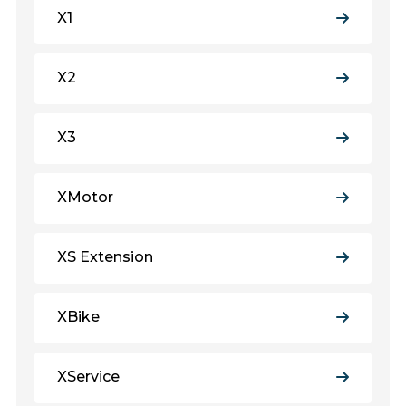
X1
X2
X3
XMotor
XS Extension
XBike
XService