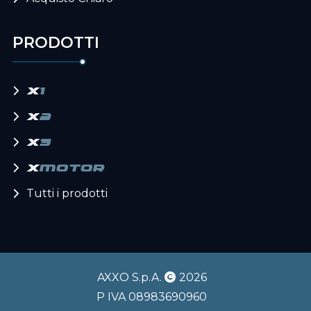
PRODOTTI
x
1
x
2
x
3
x
motor
Tutti i prodotti
AXXO S.p.A.
2026
P IVA 08983690960