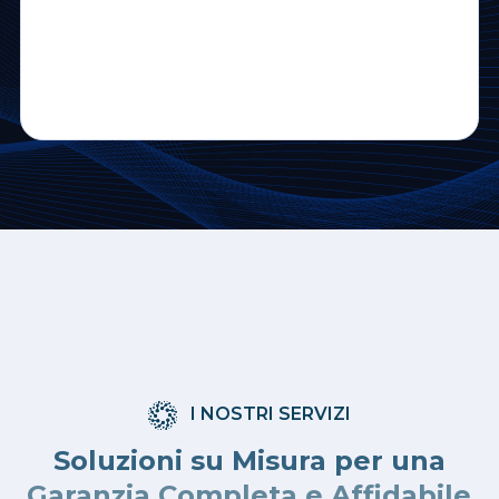
di
I NOSTRI SERVIZI
Soluzioni su Misura per una
Garanzia Completa e Affidabile