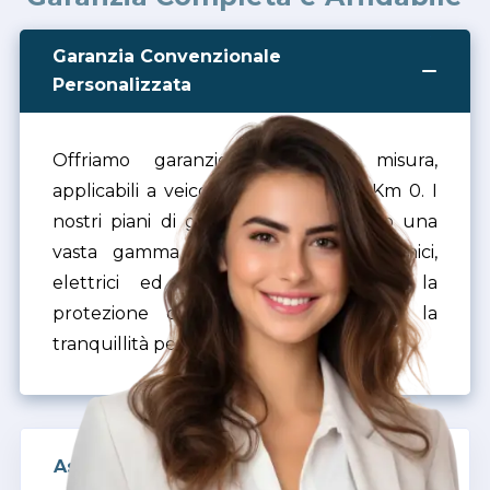
Garanzia Convenzionale
Personalizzata
Offriamo garanzie estese su misura,
applicabili a veicoli nuovi, usati e a Km 0. I
nostri piani di garanzia auto coprono una
vasta gamma di componenti meccanici,
elettrici ed elettronici, assicurando la
protezione completa del veicolo e la
tranquillità per i tuoi clienti.
Assistenza Stradale H24 - 365/365