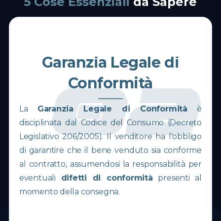
5 Cose Essenziali
da Sapere
Garanzia Legale di
Conformità
1
02
La
Garanzia Legale di Conformità
è
disciplinata dal Codice del Consumo (Decreto
sé
O
Legislativo 206/2005). Il venditore ha l'obbligo
o
C
di garantire che il bene venduto sia conforme
il
C
al contratto, assumendosi la responsabilità per
ti
e
eventuali
difetti di conformità
presenti al
il
C
momento della consegna.
S
im