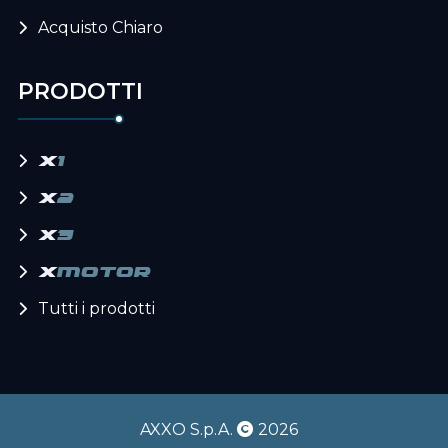
Acquisto Chiaro
PRODOTTI
x
1
x
2
x
3
x
motor
Tutti i prodotti
AXXO S.p.A.
2026