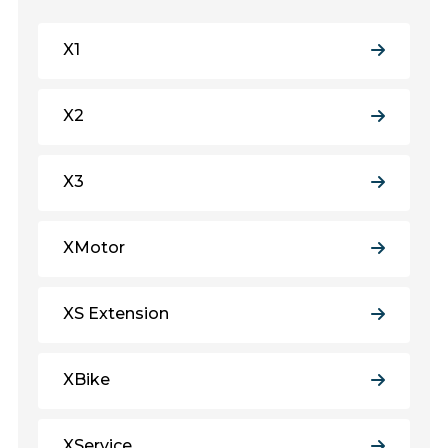
X1
X2
X3
XMotor
XS Extension
XBike
XService