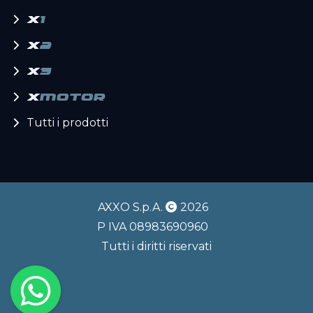
x
1
x
2
x
3
x
motor
Tutti i prodotti
AXXO S.p.A.
2026
P IVA 08983690960
Tutti i diritti riservati